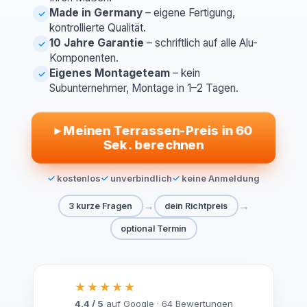
Made in Germany
– eigene Fertigung,
✓
kontrollierte Qualität.
10 Jahre Garantie
– schriftlich auf alle Alu-
✓
Komponenten.
Eigenes Montageteam
– kein
✓
Subunternehmer, Montage in 1–2 Tagen.
▸
Meinen Terrassen-Preis in 60
Sek. berechnen
kostenlos
unverbindlich
keine Anmeldung
→
→
3 kurze Fragen
dein Richtpreis
optional Termin
★★★★★
4,4 / 5
auf Google · 64 Bewertungen