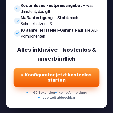
Kostenloses Festpreisangebot
– was
✓
drinsteht, das gilt
Maßanfertigung + Statik
nach
✓
Schneelastzone 3
10 Jahre Hersteller-Garantie
auf alle Alu-
✓
Komponenten
Alles inklusive – kostenlos &
unverbindlich
▸
Konfigurator jetzt kostenlos
starten
in 60 Sekunden
keine Anmeldung
jederzeit abbrechbar