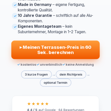
Made in Germany
– eigene Fertigung,
✓
kontrollierte Qualität.
10 Jahre Garantie
– schriftlich auf alle Alu-
✓
Komponenten.
Eigenes Montageteam
– kein
✓
Subunternehmer, Montage in 1–2 Tagen.
▸
Meinen Terrassen-Preis in 60
Sek. berechnen
kostenlos
unverbindlich
keine Anmeldung
→
→
3 kurze Fragen
dein Richtpreis
optional Termin
★★★★★
4,4 / 5
auf Google · 64 Bewertungen