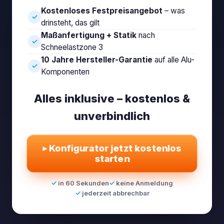
Kostenloses Festpreisangebot
– was
✓
drinsteht, das gilt
Maßanfertigung + Statik
nach
✓
Schneelastzone 3
10 Jahre Hersteller-Garantie
auf alle Alu-
✓
Komponenten
Alles inklusive – kostenlos &
unverbindlich
▸
Konfigurator jetzt kostenlos
starten
in 60 Sekunden
keine Anmeldung
jederzeit abbrechbar