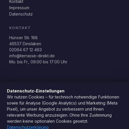
Kontakt
Impressum
Datenschutz
KONTAKT
Hünxer Str. 188
46537 Dinslaken
02064 67 12 463
info@terrasse-direkt.de
Mo. bis Fr., 09:00 bis 17:00 Uhr
Datenschutz-Einstellungen
Wir nutzen Cookies – für technisch notwendige Funktionen
sowie für Analyse (Google Analytics) und Marketing (Meta
Pixel), um unser Angebot zu verbessern und Ihnen
relevante Werbung anzuzeigen. Ohne Ihre Zustimmung
© 2026 AS Terrassendach Dinslaken, Harald Schikora. Alle
werden keine optionalen Cookies gesetzt.
Rechte vorbehalten.
Datenschutzerklärung
Impressum
Datenschutz