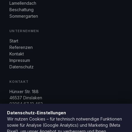
Lamellendach
Beschattung
Sommergarten
UNTERNEHMEN
Start
Referenzen
Kontakt
Impressum
Datenschutz
KONTAKT
Hünxer Str. 188
46537 Dinslaken
02064 67 12 463
info@terrasse-direkt.de
Datenschutz-Einstellungen
Mo. bis Fr., 09:00 bis 17:00 Uhr
Wir nutzen Cookies – für technisch notwendige Funktionen
sowie für Analyse (Google Analytics) und Marketing (Meta
Pixel), um unser Angebot zu verbessern und Ihnen