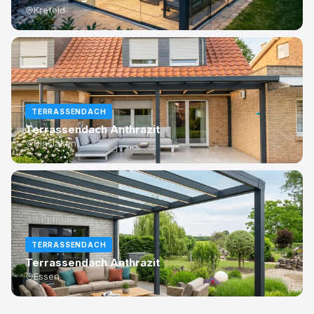
Krefeld
TERRASSENDACH
Terrassendach Anthrazit
Dinslaken
TERRASSENDACH
Terrassendach Anthrazit
Essen