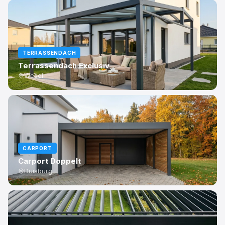
TERRASSENDACH
Terrassendach Exclusiv
Wesel
CARPORT
Carport Doppelt
Duisburg