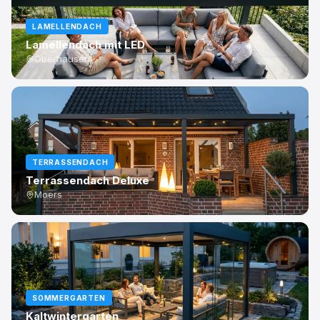
LAMELLENDACH
Lamellendach mit LED
Oberhausen
TERRASSENDACH
Terrassendach Deluxe
Moers
SOMMERGARTEN
Kaltwintergarten